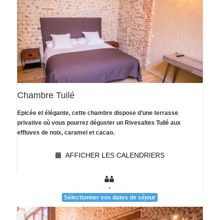
Chambre Tuilé
Epicée et élégante, cette chambre dispose d’une terrasse
[voir la fiche détail]
privative où vous pourrez déguster un Rivesaltes Tuilé aux
effluves de noix, caramel et cacao.
AFFICHER LES CALENDRIERS
-
Sélectionner vos dates de séjour