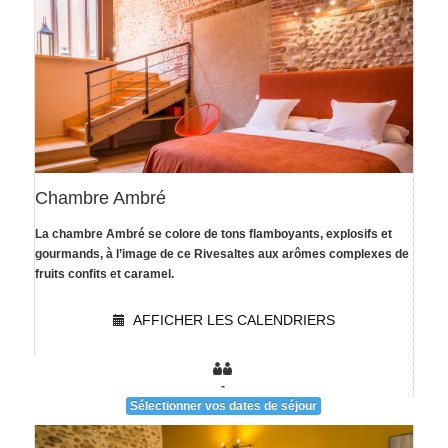
Chambre Ambré
La chambre Ambré se colore de tons flamboyants, explosifs et
[voir la fiche détail]
gourmands, à l’image de ce Rivesaltes aux arômes complexes de
fruits confits et caramel.
AFFICHER LES CALENDRIERS
-
Sélectionner vos dates de séjour