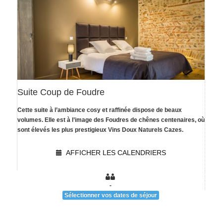
Suite Coup de Foudre
Cette suite à l’ambiance cosy et raffinée dispose de beaux
[voir la fiche détail]
volumes. Elle est à l’image des Foudres de chênes centenaires, où
sont élevés les plus prestigieux Vins Doux Naturels Cazes.
AFFICHER LES CALENDRIERS
-
Sélectionner vos dates de séjour