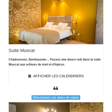
Suite Muscat
Chaleureuse, flamboyante… Passez une douce nuit dans la suite
[voir la fiche détail]
Muscat aux arômes de miel et d’épices.
AFFICHER LES CALENDRIERS
-
Sélectionner vos dates de séjour