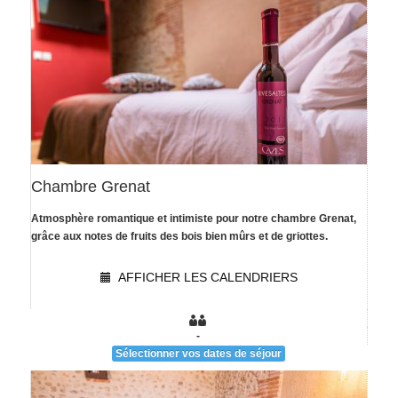
Chambre Grenat
Atmosphère romantique et intimiste pour notre chambre Grenat,
[voir la fiche détail]
grâce aux notes de fruits des bois bien mûrs et de griottes.
AFFICHER LES CALENDRIERS
-
Sélectionner vos dates de séjour